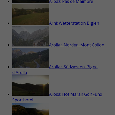
Arbaz: Pas de Maimbré
Arni: Wetterstation Biglen
Arolla › Norden: Mont Collon
Arolla › Südwesten: Pigne
d'Arolla
Arosa: Hof Maran Golf -und
Sporthotel