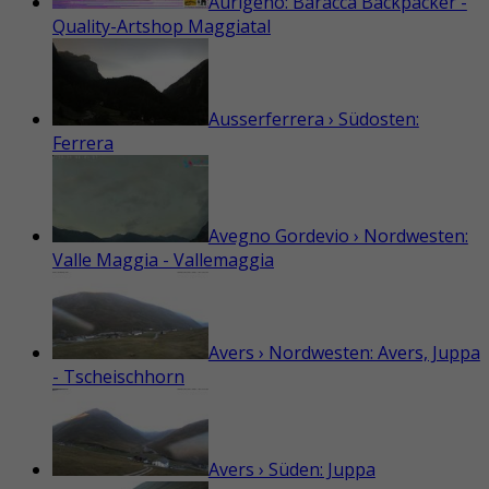
Aurigeno: Baracca Backpacker -
Quality-Artshop Maggiatal
Ausserferrera › Südosten:
Ferrera
Avegno Gordevio › Nordwesten:
Valle Maggia - Vallemaggia
Avers › Nordwesten: Avers, Juppa
- Tscheischhorn
Avers › Süden: Juppa