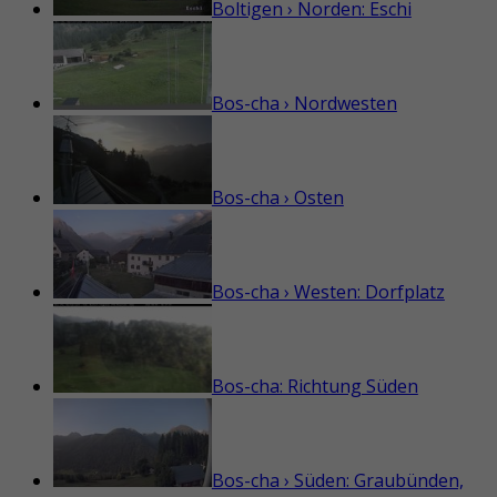
Boltigen › Norden: Eschi
Bos-cha › Nordwesten
Bos-cha › Osten
Bos-cha › Westen: Dorfplatz
Bos-cha: Richtung Süden
Bos-cha › Süden: Graubünden,