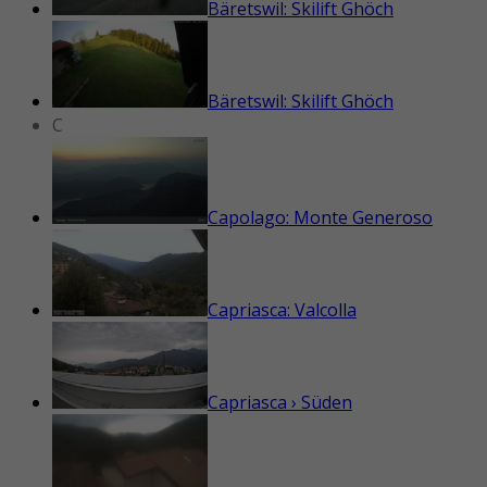
Bäretswil: Skilift Ghöch
Bäretswil: Skilift Ghöch
C
Capolago: Monte Generoso
Capriasca: Valcolla
Capriasca › Süden