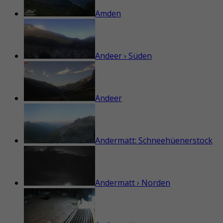
Amden
Andeer › Süden
Andeer
Andermatt: Schneehüenerstock
Andermatt › Norden