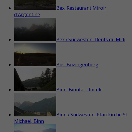
Bex: Restaurant Miroir
d'Argentine
Bex › Südwesten: Dents du Midi
Biel: Bözingenberg
Binn: Binntal - Imfeld
Binn › Südwesten: Pfarrkirche St.
Michael, Binn