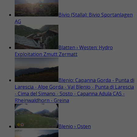
Bivio (Stalla): Bivio Sportanlagen
AG
Blatten › Westen: Hydro
Exploitation Zmutt Zermatt
Blenio: Capanna Gorda - Punta di
Larescia - Alpe Gorda - Val Blenio - Punta di Larescia
- Cima del Simano - Sosto - Capanna Adula CAS -
Rheinwaldhorn - Greina
Blenio › Osten