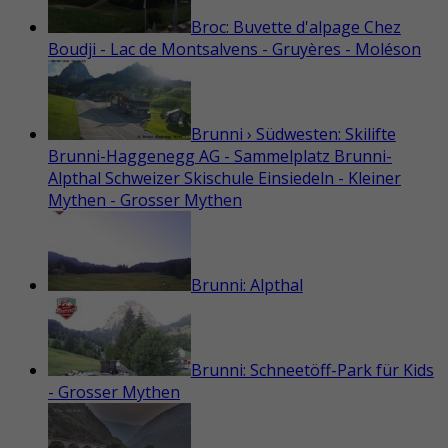
Broc: Buvette d'alpage Chez
Boudji - Lac de Montsalvens - Gruyères - Moléson
Brunni › Südwesten: Skilifte
Brunni-Haggenegg AG - Sammelplatz Brunni-
Alpthal Schweizer Skischule Einsiedeln - Kleiner
Mythen - Grosser Mythen
Brunni: Alpthal
Brunni: Schneetöff-Park für Kids
- Grosser Mythen