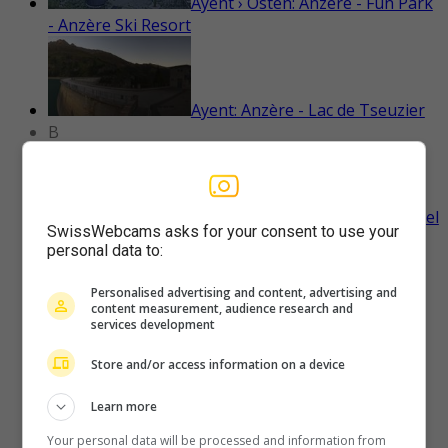
Ayent › Osten: Anzère - Fun Park
- Anzère Ski Resort
Ayent: Anzère - Lac de Tseuzier
B
Bad Ragaz: Pizol - Station-Pardiel
SwissWebcams asks for your consent to use your
personal data to:
Personalised advertising and content, advertising and
Bad Ragaz: Pizol - Pardiel
content measurement, audience research and
services development
Store and/or access information on a device
Bad Ragaz: Pizol - Pardiel-
Learn more
Prodboden
Your personal data will be processed and information from