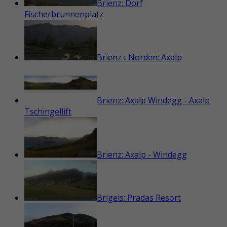
Brienz: Dorf
Fischerbrunnenplatz
Brienz › Norden: Axalp
Brienz: Axalp Windegg - Axalp
Tschingellift
Brienz: Axalp - Windegg
Brigels: Pradas Resort