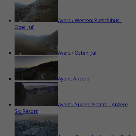
Avers › Westen: Putschihus -
Ober Juf
Avers › Osten: Juf
Ayent: Anzère
Ayent › Süden: Anzère - Anzère
Ski Resort