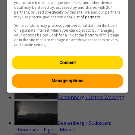
your device (cookies, unique identifiers, and other device
data) may be stored by, accessed by and shared with 204
partners, or used specifically by this site. We and our partners
Balm bei Günsberg
may use precise geolocation data.
List of partners.
Some vendors may process your personal data on the basis
of legitimate interest, which you can object to by managing
your options below. Look for a link at the bottom of this page
Balzers › Nordosten: Burg
or in the site menu to manage or withdraw consent in privacy
and cookie settings.
Gutenberg
Consent
Balzers › Westen: Gonzen
Manage options
Beatenberg › Osten: Waldegg
Beatenberg › Südosten:
Thunersee - Eiger - Mönch