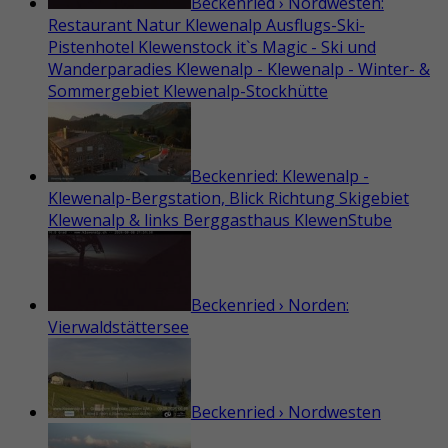
Beckenried › Nordwesten:
Restaurant Natur Klewenalp Ausflugs-Ski-
Pistenhotel Klewenstock it`s Magic - Ski und
Wanderparadies Klewenalp - Klewenalp - Winter- &
Sommergebiet Klewenalp-Stockhütte
Beckenried: Klewenalp -
Klewenalp-Bergstation, Blick Richtung Skigebiet
Klewenalp & links Berggasthaus KlewenStube
Beckenried › Norden:
Vierwaldstättersee
Beckenried › Nordwesten