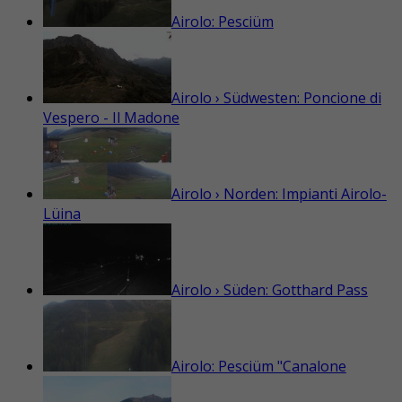
Airolo: Pesciüm
Airolo › Südwesten: Poncione di
Vespero - Il Madone
Airolo › Norden: Impianti Airolo-
Lüina
Airolo › Süden: Gotthard Pass
Airolo: Pesciüm "Canalone