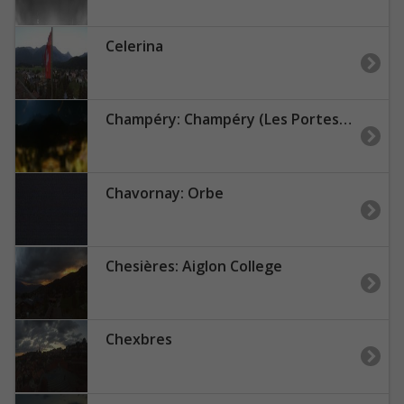
Celerina
Champéry: Champéry (Les Portes du Soleil)
Chavornay: Orbe
Chesières: Aiglon College
Chexbres