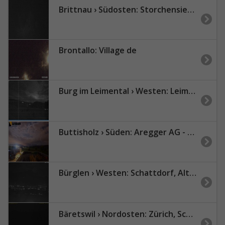
Brittnau › Südosten: Storchensiedlung
Brontallo: Village de
Burg im Leimental › Westen: Leimentaler Wetterstation
Buttisholz › Süden: Aregger AG - Gemeinde Buttisholz
Bürglen › Westen: Schattdorf, Altdorf - Brüsti (Surenenpass) und Gitschen
Bäretswil › Nordosten: Zürich, Schweiz: Langlaufloipe