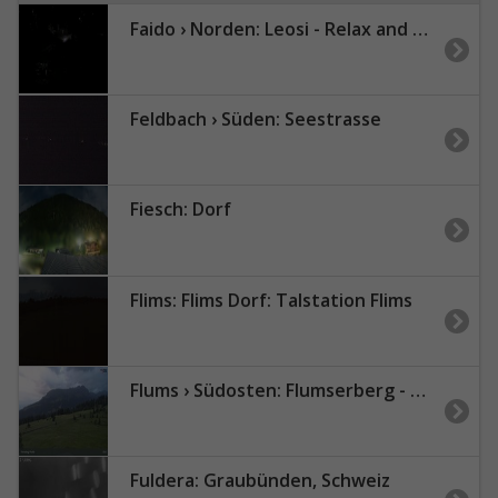
Faido › Norden: Leosi - Relax and Boulder Friendly Chalet - Chiesa di Sant'Ambrogio (Chironico)
Feldbach › Süden: Seestrasse
Fiesch: Dorf
Flims: Flims Dorf: Talstation Flims
Flums › Südosten: Flumserberg - Prodalp
Fuldera: Graubünden, Schweiz