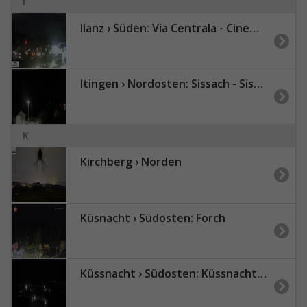
I
Ilanz › Süden: Via Centrala - Cinema Sil Plaz - Parochial cat.-rom.
Itingen › Nordosten: Sissach - Sissacher Fluh
K
Kirchberg › Norden
Küsnacht › Südosten: Forch
Küssnacht › Südosten: Küssnacht am Rigi - Vierwaldstättersee