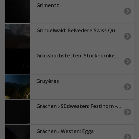
Grimentz
Grindelwald: Belvedere Swiss Quality Hotel Grindelwald - Eiger - Wetterhorn - Kleine Scheidegg - Männlichen
Grosshöchstetten: Stockhornkette BernerOberland
Gruyères
Grächen › Südwesten: Festihorn - Barrhorn
Grächen › Westen: Egga