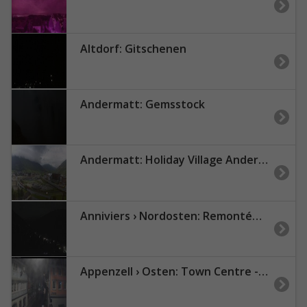
Altdorf: Gitschenen
Andermatt: Gemsstock
Andermatt: Holiday Village Andermatt Reuss - Andermatt, Bahnhof - Andermatt Swiss Alps AG - Andermatt Dorf - Urserental
Anniviers › Nordosten: Remontées Mécaniques de Grimentz - Zinal - Le Toûno
Appenzell › Osten: Town Centre - Rathaus