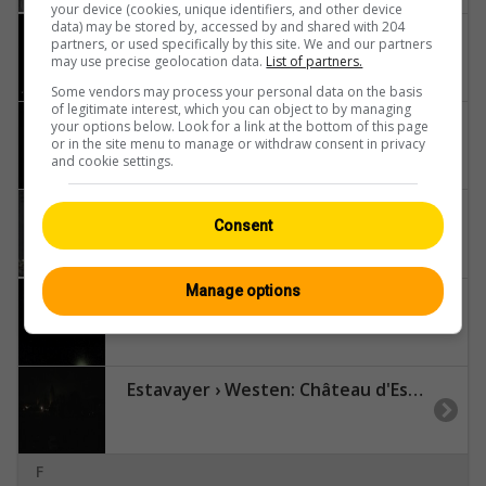
your device (cookies, unique identifiers, and other device
data) may be stored by, accessed by and shared with 204
Eiken
partners, or used specifically by this site. We and our partners
may use precise geolocation data.
List of partners.
Some vendors may process your personal data on the basis
of legitimate interest, which you can object to by managing
Einsiedeln: Klosterplatz
your options below. Look for a link at the bottom of this page
or in the site menu to manage or withdraw consent in privacy
and cookie settings.
Ennetbürgen
Consent
Manage options
Ernen › Westen: Schinnerstrasse 96
Estavayer › Westen: Château d'Estavayer-le-Lac - Estavayer-le-Lac
F