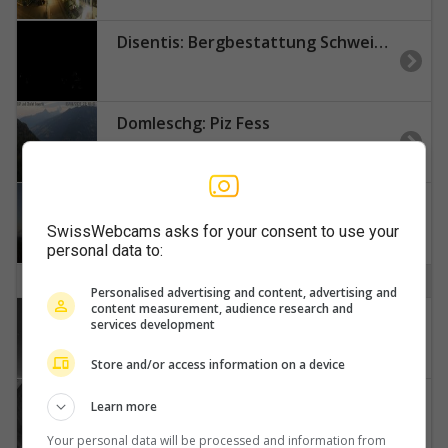
Disentis: Bergbestattung Schweiz - Mineralienmuseum Cristallina - Sogn Gions
Domleschg: Piz Fess
Döttingen › Südwesten
SwissWebcams asks for your consent to use your
personal data to:
E
Personalised advertising and content, advertising and
content measurement, audience research and
Ebnat-Kappel › Südosten
services development
Store and/or access information on a device
Ebnat-Kappel › Osten
Learn more
Your personal data will be processed and information from