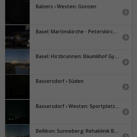
Balzers › Westen: Gonzen
Basel: Martinskirche - Peterskirche - Middle Bridge, Basel - Basel Minster - Pfalz - Universität Basel - Spalentor - Rhine Promenade - Wettsteinbrücke
Basel: Hirzbrunnen: Bäumlihof Gymnasium
Bassersdorf › Süden
Bassersdorf › Westen: Sportplatz Acherwis
Bellikon: Sunneberg: Rehaklinik Bellikon