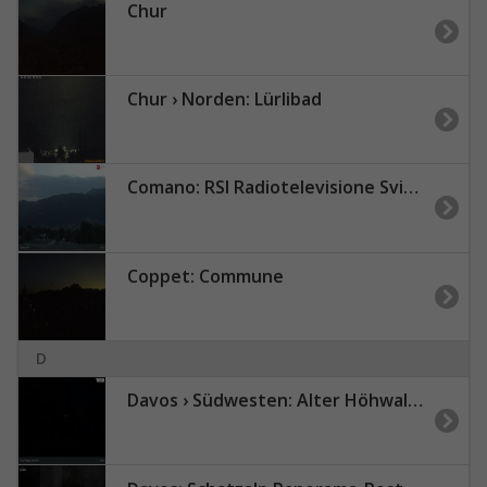
Chur
Chur › Norden: Lürlibad
Comano: RSI Radiotelevisione Svizzera
Coppet: Commune
D
Davos › Südwesten: Alter Höhwaldsteg - Lake Davos