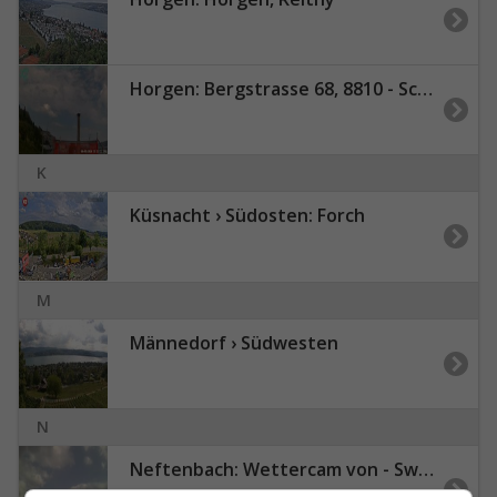
Horgen: Bergstrasse 68, 8810 - Schweiz
K
Küsnacht › Südosten: Forch
M
Männedorf › Südwesten
N
Neftenbach: Wettercam von - Switzerland) Blickrichtung Süd