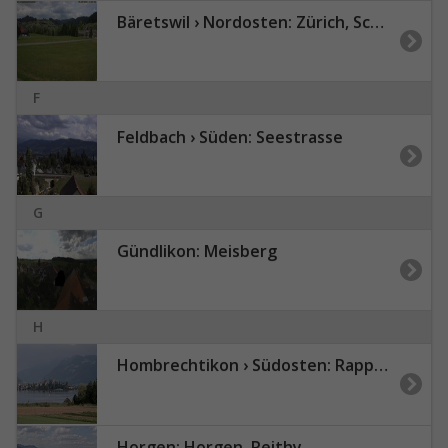
Bäretswil › Nordosten: Zürich, Schweiz: Langlaufloipe
F
Feldbach › Süden: Seestrasse
G
Gündlikon: Meisberg
H
Hombrechtikon › Südosten: Rapperswil-Jona
Horgen: Horgen, Reithy