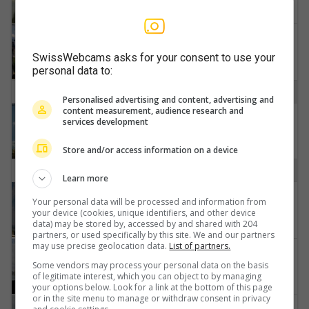
Neuhausen am Rheinfall › Nordosten: Schaffhausen, Schweiz: Nordost (Flurlingen/ Schaffhausen)
SwissWebcams asks for your consent to use your
personal data to:
O
Personalised advertising and content, advertising and
content measurement, audience research and
Opfikon › Nordwesten: Turm von Opfikon
services development
Store and/or access information on a device
R
Learn more
Richterswil › Osten
Your personal data will be processed and information from
your device (cookies, unique identifiers, and other device
data) may be stored by, accessed by and shared with 204
partners, or used specifically by this site. We and our partners
may use precise geolocation data.
List of partners.
Richterswil › Nordosten: Zürichsee
Some vendors may process your personal data on the basis
of legitimate interest, which you can object to by managing
your options below. Look for a link at the bottom of this page
or in the site menu to manage or withdraw consent in privacy