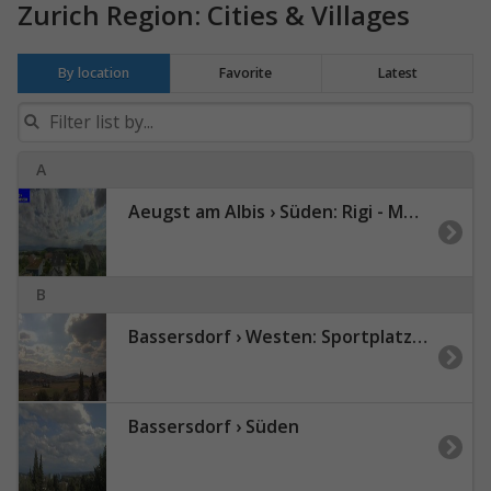
Zurich Region: Cities & Villages
By location
Favorite
Latest
A
Aeugst am Albis › Süden: Rigi - Mount Pilatus
B
Bassersdorf › Westen: Sportplatz Acherwis
Bassersdorf › Süden