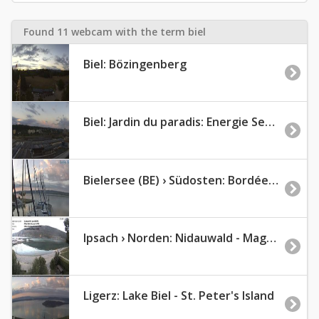
Found 11 webcam with the term biel
Biel: Bözingenberg
Biel: Jardin du paradis: Energie Service Biel
Bielersee (BE) › Südosten: Bordée de Tribord - Promenade Jean-Jacques Rousseau
Ipsach › Norden: Nidauwald - Magglingen/Macolin - Lake Biel
Ligerz: Lake Biel - St. Peter's Island